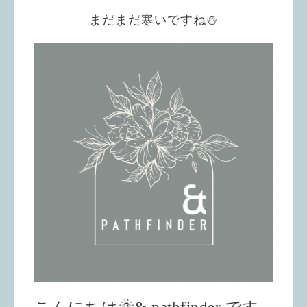
まだまだ寒いですね⛄️